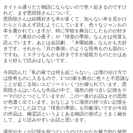
タイトル通りだと物語にならないので色々起きるのですけ
れど、まず恩田陸さんについて。
恩田陸さんは結構好きな本が多くて、知らない本を見かけ
たらとりあえず読むようにしています。色々なジャンルの
本を書かれていますが、特に学校を舞台にしたものが好き
で、『六番目の小夜子』や『球形の季節』なんかは何度も
読んでいます。あとは会話劇、『木曜組曲』なんかも大好
きです。それから『月の裏側』のような怪奇ものも面白い
ですね。ミステリなんかも好きですが超能力ものとかはあ
まり好んで読みはしないです。
今回読んだ『私の家では何も起こらない』は僕の分け方で
は怪奇ものに入るもので、1つの家を舞台に色々と不思議な
ことが起こる短いエピソードいくつか綴られています。恩
田陸さんはいろんな作品の中で、場所の持つ古い記憶をテ
ーマのひとつとしていますが、この一連のお話はその思想
が色濃く出ています。おなじように場所の持つ古い記憶を
テーマにした話では『球形の季節』も印象深いですが今回
の作品は、幽霊話というよくある物語の形式とうまく融合
して、より読みやすいお話と思います。
場所やモノが記憶を持つというのはなかなか魅力的な発想