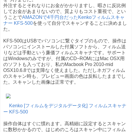
外注するとそれなりにお金がかかりますし、暇さに反比例
してお金があまりないので、質よりもコスト重視で、とい
うことで
AMAZONで4千円台だったKenkoフィルムスキャ
ナー KFS-500
を使って自分でスキャンすることに決めまし
た。
KFS-500はUSBでパソコンに繋ぐタイプのもので、操作は
パソコンにインストールした付属ソフトから、フィルム送
りなどは手動という廉価フィルムスキャナです。サポート
はWindowsのみですが、付属のCD−ROMにはMac OSX用
のソフトも入っており、私のMacbook Pro 2010-mid
OSX10.6.8では支障なく使えました。ただしネガフィルム
のスキャン時も、プレビュー画面の色は反転したままでし
た。スキャンした画像は正常です。
Kenko [フィルムをデジタルデータ化] フィルムスキャナ
ー KFS-500
操作自体はすぐに慣れます。高精細に設定するとスキャン
に数秒かかるので、はじめのころはスキャン中にフィルム