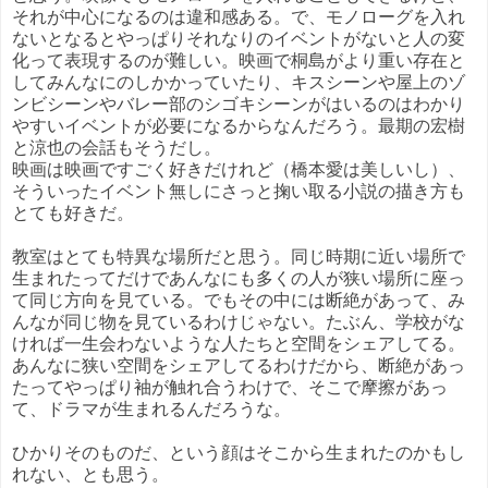
それが中心になるのは違和感ある。で、モノローグを入れ
ないとなるとやっぱりそれなりのイベントがないと人の変
化って表現するのが難しい。映画で桐島がより重い存在と
してみんなにのしかかっていたり、キスシーンや屋上のゾ
ンビシーンやバレー部のシゴキシーンがはいるのはわかり
やすいイベントが必要になるからなんだろう。最期の宏樹
と涼也の会話もそうだし。
映画は映画ですごく好きだけれど（橋本愛は美しいし）、
そういったイベント無しにさっと掬い取る小説の描き方も
とても好きだ。
教室はとても特異な場所だと思う。同じ時期に近い場所で
生まれたってだけであんなにも多くの人が狭い場所に座っ
て同じ方向を見ている。でもその中には断絶があって、み
んなが同じ物を見ているわけじゃない。たぶん、学校がな
ければ一生会わないような人たちと空間をシェアしてる。
あんなに狭い空間をシェアしてるわけだから、断絶があっ
たってやっぱり袖が触れ合うわけで、そこで摩擦があっ
て、ドラマが生まれるんだろうな。
ひかりそのものだ、という顔はそこから生まれたのかもし
れない、とも思う。