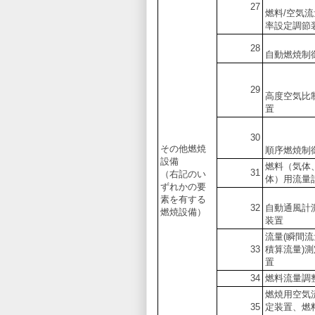
27
燃料/空気
率設定調節
28
自動燃焼制
29
高度空気比
置
30
その他燃焼
順序燃焼制
設備
燃料（気体
31
（右記のい
体）用流量
ずれかの要
素を有する
32
自動通風計
燃焼設備）
装置
流量(瞬間
33
積算流量)
置
34
燃料流量調
燃焼用空気
35
定装置、燃