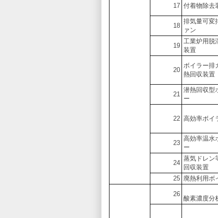
17
付着物除去
排気量可変
18
ァン
工業炉用脱
19
装置
ボイラー排
20
熱回収装置
潜熱回収型
21
ー
22
高効率ボイ
高効率温水
23
ー
蒸気ドレン
24
回収装置
25
廃熱利用ボ
26
酸素濃度分