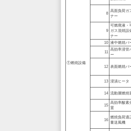
高面負荷ガ
8
ナー
可燃廃液・
9
ガス混焼設
ナー
10
液中燃焼バ
高効率浸管
11
ー
①燃焼設備
12
表面燃焼バ
13
浸漬ヒータ
14
流動層燃焼
高効率酸素
15
置
燃焼負荷適
16
量送風機