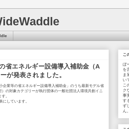
WideWaddle
dle
こ
ぼ
の省エネルギー設備導入補助金（A
を
リーが発表されました。
ま
い
こ
小企業等の省エネルギー設備導入補助金」のうち最新モデル省
ク
型）の対象カテゴリーが執行団体の一般社団法人環境共創イニ
事
ます。
す
表にしています。
ず
ん