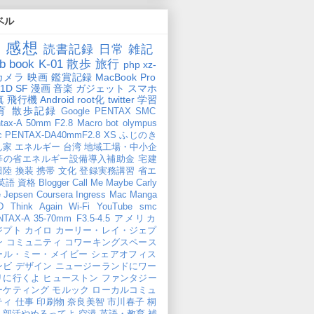
ベル
本
感想
読書記録
日常
雑記
b
book
K-01
散歩
旅行
php
xz-
カメラ
映画
鑑賞記録
MacBook Pro
01D
SF
漫画
音楽
ガジェット
スマホ
真
飛行機
Android
root化
twitter
学習
育
散歩記録
Google
PENTAX
SMC
tax-A 50mm F2.8 Macro
bot
olympus
c PENTAX-DA40mmF2.8 XS
ふじのき
ん家
エネルギー
台湾
地域工場・中小企
等の省エネルギー設備導入補助金
宅建
田陸
換装
携帯
文化
登録実務講習
省エ
英語
資格
Blogger
Call Me Maybe
Carly
 Jepsen
Coursera
Ingress
Mac
Manga
D
Think Again
Wi-Fi
YouTube
smc
TAX-A 35-70mm F3.5-4.5
アメリカ
ジプト
カイロ
カーリー・レイ・ジェプ
ン
コミュニティ
コワーキングスペース
ール・ミー・メイビー
シェアオフィス
ンビ
デザイン
ニュージーランドにワー
リに行くよ
ヒューストン
ファンタジー
ーケティング
モルック
ローカルコミュ
ティ
仕事
印刷物
奈良美智
市川春子
桐