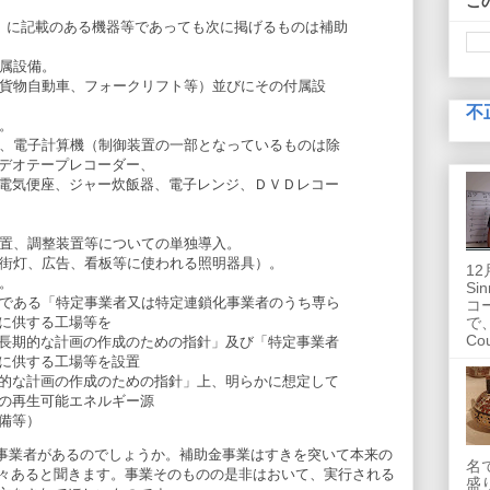
こ
」に記載のある機器等であっても次に掲げるものは補助
付属設備。
、貨物自動車、フォークリフト等）並びにその付属設
不
。
機、電子計算機（制御装置の一部となっているものは除
デオテープレコーダー、
気便座、ジャー炊飯器、電子レンジ、ＤＶＤレコー
装置、調整装置等についての単独導入。
（街灯、広告、看板等に使われる照明器具）。
1
。
Si
針である「特定事業者又は特定連鎖化事業者のうち専ら
コー
に供する工場等を
で
Co
期的な計画の作成のための指針」及び「特定事業者
に供する工場等を設置
な計画の作成のための指針」上、明らかに想定して
の再生可能エネルギー源
備等）
事業者があるのでしょうか。補助金事業はすきを突いて本来の
名
々あると聞きます。事業そのものの是非はおいて、実行される
盛