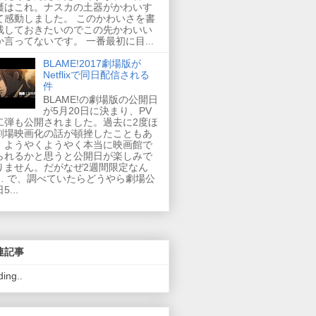
穫はこれ。ナスカの土器がかわいす
て感動しました。 このかわいさを書
残しておきたいのでこの先かわいい
か言ってないです。 一番最初に目...
BLAME!2017劇場版が
Netflixで同日配信される
件
BLAME!の劇場版の公開日
が5月20日に決まり、PV
二弾も公開されました。過去に2度ほ
劇場映画化の話が頓挫したこともあ
、ようやくようやく本当に映画館で
られるかと思うと公開日が楽しみで
りません。だがなぜ2週間限定なん
… で、調べていたらどうやら劇場公
5...
連記事
ding..