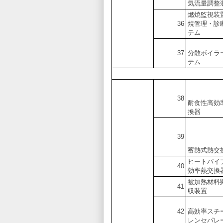
気流量調整
燃焼監視装
36
焼管理・診
テム
37
分散ボイラ
テム
38
耐食性高効
換器
39
蓄熱式熱交
ヒートパイ
40
効率熱交換
被加熱材料
41
収装置
42
高効率スチ
レンセパレ