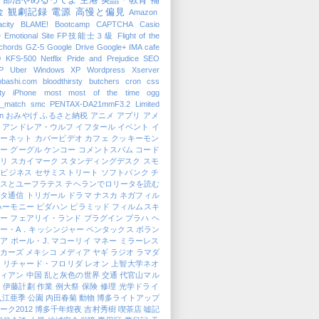
、部活やめるってよ
空港
英語・教育
補
金
観劇記録
電源
高慢と偏見
Amazon
city
BLAME!
Bootcamp
CAPTCHA
Casio
D
Emotional Site
FP技能士３級
Flight of the
chords
GZ-5
Google Drive
Google+
IMA cafe
0
KFS-500
Netflix
Pride and Prejudice
SEO
P
Uber
Windows XP
Wordpress
Xserver
obashi.com
bloodthirsty butchers
cron
css
ty
iPhone
most
most of the time
ogg
g_match
smc PENTAX-DA21mmF3.2 Limited
en
おみやげ
ふるさと納税
アニメ
アプリ
アメ
ロ
アンドレア・ウルフ
イフタール
イベント
イ
ターネット
カバービデオ
カフェ
クッキーモン
ター
グーグル
ケンコー
コメントスパム
コード
ブリ
スカイマーク
スタンディングデスク
スモ
ルビジネス
セサミストリート
ソフトバンク
チ
リスとユーフラテス
テヘランでロリータを読む
ータ通信
トリガール
ドラマ
ナスカ
ネガフィル
ハーモニー
ピダハン
ピラミッド
フィルムスキ
ナー
フェアリイ・ランド
プラグイン
プラハ
ヘ
ー・A．キッシンジャー
ペンタックス
ボラン
ィア
ポール・J. マコーリイ
マネー
ミラーレス
カーズ
メキシコ
メディア
ヤギ
ラジオ
ラマダ
ン
リチャード・フロリダ
レオン
上智大学ネオ
フィアン
中国
乱と灰色の世界
交通
代官山マル
ェ
伊藤計劃
作業
例大祭
保険
修理
光学ドライ
入江亜季
公園
内田春菊
動物
博多ライトアップ
ーク2012
博多千年煌夜
吉村秀樹
喫茶店
嘘記