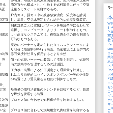
節装置、燃焼用空気流量測定装置、燃焼用空気流量調
流量比
節装置から構成され、供給する燃料流量に伴って空気
ラ
装置
流量をカスケード制御するもの。
炉内ガス、排ガス中の残存酸素濃度、温度等を計測
御装置
し、流量、空気比設定を含む総合的な燃焼制御装置。
we
制御対象ごとに空気比パターンを燃焼条件に合わせて
1
選択し、コンピュータによりリモート制御するもの。
P-
制御装
より高度なシステムでは、複数設備全体の総合制御も
写
可能なものもある。
教
Pen
複数のバーナーを定められたタイムスケジュールによ
sm
り順番に燃焼制御を行う装置。高速噴流による炉内の
さ
御装置
雰囲気攪拌効果を併用するとより有効。
業
、液
個々の燃焼バーナーに装備して流量を測定し、燃焼設
恩
計
備の熱効率を管理するための計測器。
ネ
圧力検出装置による炉圧測定から通風量を計算し、こ
Rae
測制御
れにより自動的にハイレスポンスダンパー等の炉圧制
SS
PEN
御装置により通風量を自動的に制御するもの。
エ
流量、
セ
測定装
熱設備の燃料消費量のトレンドを監視するなど、最適
コ
な燃焼を管理する装置。
ゾ
整装置
プロセス値に合わせて燃料供給量を制御するもの。
ホ
マ
流量測
ニ
料/空
プロセス値に合わせて燃焼用空気供給量を制御するも