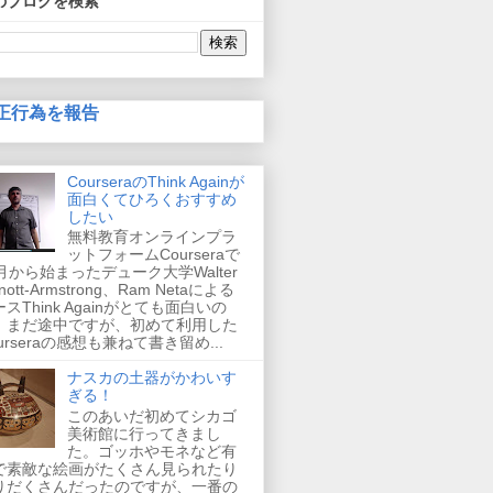
のブログを検索
正行為を報告
CourseraのThink Againが
面白くてひろくおすすめ
したい
無料教育オンラインプラ
ットフォームCourseraで
2月から始まったデューク大学Walter
nnott-Armstrong、Ram Netaによる
スThink Againがとても面白いの
、まだ途中ですが、初めて利用した
urseraの感想も兼ねて書き留め...
ナスカの土器がかわいす
ぎる！
このあいだ初めてシカゴ
美術館に行ってきまし
た。ゴッホやモネなど有
で素敵な絵画がたくさん見られたり
りだくさんだったのですが、一番の