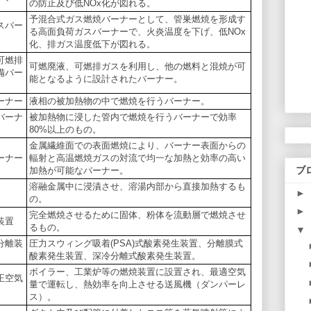
の防止及び低NOx化が図れる。
予混合式ガス燃焼バーナーとして、管巣燃焼を形成す
スバー
る高面負荷ガスバーナーで、火炎温度を下げ、低NOx
化、排ガス温度低下が図れる。
可燃排
可燃廃液、可燃排ガスを利用し、他の燃料と混焼が可
備バー
能となるように設計されたバーナー。
ーナー
液相の被加熱物の中で燃焼を行うバーナー。
バーナ
被加熱物に浸した管内で燃焼を行うバーナーで効率
80%以上のもの。
金属繊維面での表面燃焼により、バーナー表面からの
ーナー
輻射と高温燃焼ガスの対流で均一な加熱と効率の高い
ブ
加熱が可能なバーナー。
溶融金属中に浸漬させ、溶湯内部から直接加熱するも
►
の。
►
完全燃焼させるために固体、粉体を流動層で燃焼させ
装置
るもの。
▼
分離装
圧力スウィング吸着(PSA)式酸素発生装置、分離膜式
酸素発生装置、深冷分離式酸素発生装置。
ボイラー、工業炉等の燃焼装置に設置され、最適空気
正空気
量で運転し、熱効率を向上させる送風機（ダンパーレ
ス）。