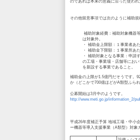
のであれば本来の意義に沿った使われ
その他留意事項では次のように補助規
補助対象経費：補助対象機器等
は対象外。
・ 補助金上限額：１事業者あ
・ 補助金下限額：１事業所あ
・ 補助対象となる事業：申請
の工場・事業場・店舗等におい
を新設する事業であること。
補助金の上限が1.5億円だそうです。
か（どこかで700億ほどがA類型ふら
公募開始は3月中のようです。
http://www.meti.go.jp/information_2/pu
平成26年度補正予算 地域工場・中
ー機器等導入支援事業（A類型）対象
設備・シス