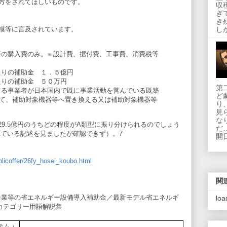
方をされてほしいものです。
収
ぎ
き
模等に言及されています。
し
の購入費のみ。※ 設計費、据付費、工事費、消費税等
たりの補助金 １．５億円
たりの補助金 ５０万円
第
する事業者が日本国内で既に事業活動を営んでいる既築
ど
て、補助対象機器等へ置き換える又は補助対象機器等
り
見
な
929.5億円のうちどの程度がA類型に振り分けられるのでしょう
だ
れている記述を見ましたが確認できず）。7
開日
blicoffer/26fy_hosei_koubo.html
関
小企業等の省エネルギー設備導入補助金／最新モデル省エネルギ
loa
カテゴリー用語解説集
テム・