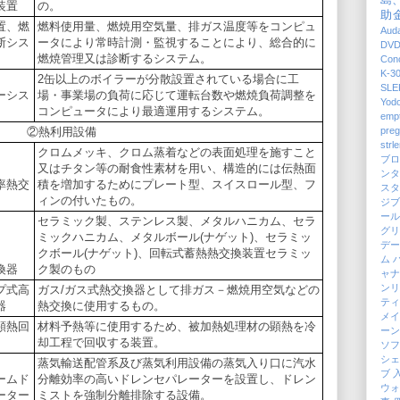
島
装置
の。
助
置、燃
燃料使用量、燃焼用空気量、排ガス温度等をコンピュ
Auda
断シス
ータにより常時計測・監視することにより、総合的に
DV
燃焼管理又は診断するシステム。
Con
K-3
2缶以上のボイラーが分散設置されている場合に工
SLE
ーシス
場・事業場の負荷に応じて運転台数や燃焼負荷調整を
Yod
コンピュータにより最適運用するシステム。
emp
②熱利用設備
pre
strl
クロムメッキ、クロム蒸着などの表面処理を施すこと
ブ
又はチタン等の耐食性素材を用い、構造的には伝熱面
ン
率熱交
積を増加するためにプレート型、スイスロール型、フ
ス
ィンの付いたもの。
ジ
ー
セラミック製、ステンレス製、メタルハニカム、セラ
グ
ミックハニカム、メタルボール(ナゲット)、セラミッ
デ
クボール(ナゲット)、回転式蓄熱熱交換装置セラミッ
ム
換器
ク製のもの
ャ
ンリ
プ式高
ガス/ガス式熱交換器として排ガス－燃焼用空気などの
テ
器
熱交換に使用するもの。
メイ
顕熱回
材料予熱等に使用するため、被加熱処理材の顕熱を冷
ー
却工程で回収する装置。
ソ
シ
蒸気輸送配管系及び蒸気利用設備の蒸気入り口に汽水
ブ
ームド
分離効率の高いドレンセパレーターを設置し、ドレン
ウォ
ーター
ミストを強制分離排除する設備。