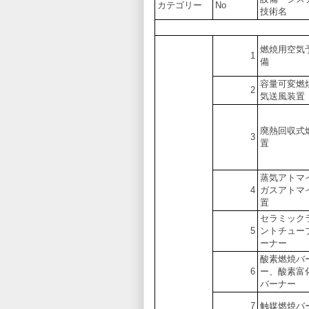
カテゴリー
No
技術名
燃焼用空気
1
備
容量可変燃
2
気送風装置
廃熱回収式
3
置
蒸気アトマ
4
ガスアトマ
置
セラミック
5
ントチュー
ーナー
酸素燃焼バ
6
ー、酸素富
バーナー
7
触媒燃焼バ