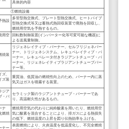
具体的内容
①燃焼設備
多管型熱交換式、プレート型熱交換式、ヒートパイプ
予熱設
型熱交換式等又は蓄熱式熱回収装置で廃熱を回収し、
燃焼用空気を予熱するもの。
焼用空
回転数制御装置(インバーター化等可変可能な機器)に
よる送風量制御。
リジェネレイティブ・バーナー、セルフリジェネバー
ナー、トリジェネシステム、レキュペレイティブ・バ
燃焼装
ーナー、レキュペレータ付きラジアントチューブ・バ
ーナー、リジェネレイティブラジアントチューブバー
ナー等。
イズ、
重質油、低質油の燃焼性向上のため、バーナー内に蒸
イズ装
気又はガスを噴霧する装置。
ラジア
セラミック製のラジアントチューブ・バーナーであ
ブ・バ
り、高温耐久性があるもの。
ーナ
燃焼用空気の代わりに純粋酸素を用いたり、燃焼用空
化燃焼
気に酸素を混合することにより、排ガスによる熱損失
の低下、燃焼温度の上昇を図り伝熱効率を上げる。
表面燃焼により、火炎温度を低温度化し、不完全燃焼
ーナー