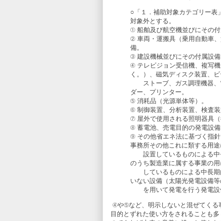
○「１．補助対象カテゴリー表
対象外とする。
① 船舶及び航空機並びにその
② 車両・運搬具（乗用自動車
備。
③ 建設機械並びにその付属設備
④ テレビジョン受信機、複写
く。）、磁気ディスク装置、ビ
ストーブ、ガス調理機器、電
ダー、プリンター。
⑤ 消耗品（光源単体等）。
⑥ 制御装置、分析装置、検査
⑦ 屋外で使用される照明器具
⑧ 蓄電池、売電目的の発電設備
⑨ その他省エネ法に基づく指
事務所その他これに類する用途
設置しているものによる中長
のうち製造業に属する事業の用
しているものによる中長期的
いない設備（太陽光発電設備等
を用いて発電を行う発電設
④や⑤など、明示しないと混ぜてくる
目的とずれた使い方をされることも多