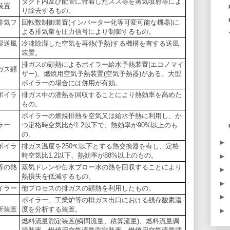
ダクト内及び配管に付着したスス等を蒸気噴射等によ
装置
り除去するもの。
排気フ
回転数制御装置(インバーター化等可変可能な機器)に
よる排気量を圧力信号により制御するもの。
湿送風
冷凍除湿した空気を再熱(予熱)する機構を有する送風
装置。
排ガスの顕熱によるボイラー給水予熱装置(エコノマイ
ガス顕
ザー)、燃焼用空気予熱装置(空気予熱器)がある。大型
ボイラーの場合には併用が有効。
ボイラ
排ガス中の潜熱を回収することにより熱効率を高めた
もの。
ボイラーの燃焼排熱を空気又は給水予熱に利用し、か
ラー
つ定格時空気比が1.2以下で、熱効率が90%以上のも
の。
►
ボイラ
排ガス温度を250℃以下とする熱交換器を有し、定格
時空気比1.2以下、熱効率が88%以上のもの。
►
等の熱
蒸気ドレンや缶水ブロー水の熱を回収することにより
►
熱損失を低減するもの。
►
イラー
他プロセスの排ガスの顕熱を利用したもの。
►
ボイラー、工業炉等の排ガス出口における残存酸素濃
析装置
度を分析する装置。
►
燃料流量測定装置(瞬間流量、積算流量)、燃料流量調