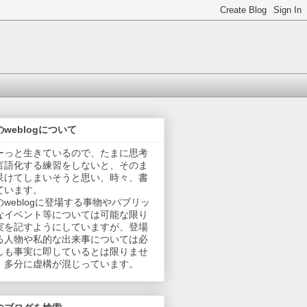
のweblogについて
ーっと生きているので、たまに思考
言語化する練習をしないと、そのま
呆けてしまいそうと思い、時々、書
ています。
のweblogに登場する事物やパブリッ
なイベント等については可能な限り
実を記すようにしていますが、登場
る人物や私的な出来事については必
しも事実に即しているとは限りませ
。多分に虚構が混じっています。